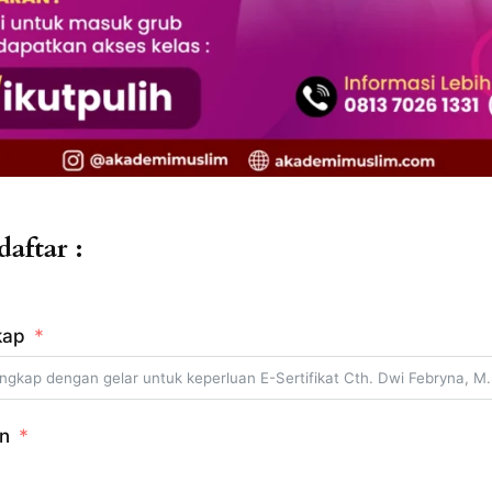
aftar :
kap
in
i