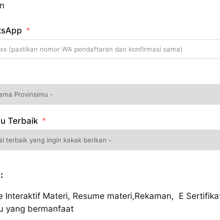
n
tsApp
mu Terbaik
:
e Interaktif Materi
,
Resume materi,Rekaman, E Sertifika
u yang bermanfaat