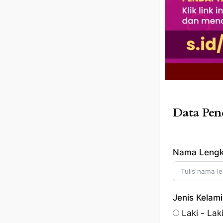
Data Pend
Nama Leng
Jenis Kelam
Laki - Lak